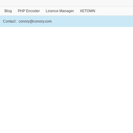
Blog
PHP Encoder
Licence Manager
XETOWN
Contact :
conory@conory.com