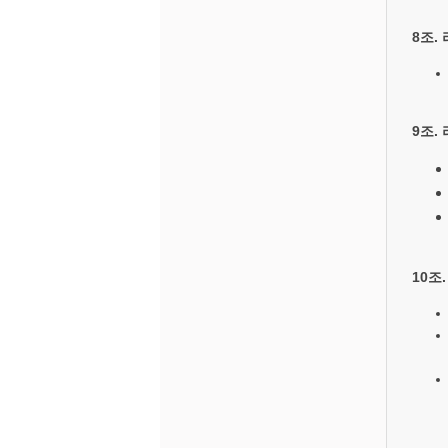
8조.
9조.
10조