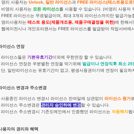
영리 사용자는
Unlock
,
일반 라이선스
과
FREE 라이선스(테스트용도로
비영리 사용자는
모든 라이선스
를 사용할 수 있습니다. (비영리 사용자 
FREE 라이선스는 무료발급이며, 최대 3개의 라이선스까지만 발급가능
영리사용자는
테스트 용도(제품개조용, 제품구매결정을 위한)
에 한해서
웹에이전시나 개인프리랜서는 FREE 라이선스를 발급받아 작업서버에서
 라이선스 연장
라이선스들은
기본유효기간
이외에 무한연장 할 수 있습니다.
라이선스 연장은 무분별한 연장을 막기위해
발급이나 연장직후 최소 25
단, 일반라이선스는 유효기간이 없고, 평생사용권이기에 연장이 필요하
 라이선스 변경과 주소변경
사용중인 라이선스 변경시 라이선스 잔여일에 상관없이
라이선스 원가
라이선스 주소변경은
관리자 승인하에 변경
할 수 있습니다.
라이선스 주소변경시 기존도메인에서 인증했던 라이선스는
자동해지
됩
 사용자의 권리와 혜택