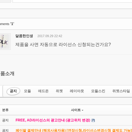
'1'
ments
달콤한인생
2017.09.29 22:42
제품을 사면 자동으로 라이선스 신청되는건가요?
제품소개
공지
모듈
애드온
위젯
레이아웃
모듈스킨
위젯스타일
분류
사이트
FREE, AD라이선스의 광고안내 (광고위치 변경)
공지
페이팔 결제안내 (해외사용자용) [연장신청,라이선스변경신청 결제도 가능]
공지