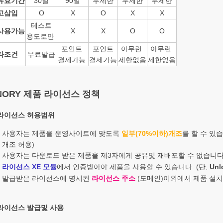
유효기간
30일
90일
무제한
무제한
무제한
고삽입
O
X
O
X
X
테스트
사용가능
X
X
O
O
용도
로만
포인트
포인트
아무런
아무런
타조건
무료발급
결제가능
결제가능
제한
없음
제한
없음
NORY 제품 라이선스 정책
 라이선스 허용범위
사용자는 제품을 운영사이트에 맞도록
일부(70%이하)개조
를 할 수 있습
개조 허용
)
사용자는 다운로드 받은 제품을 제3자에게 공유및 재배포할 수 없습니다
라이선스 XE 모듈
에서 인증받아야 제품을 사용할 수 있습니다. (단,
Un
발급받은 라이선스에 명시된
라이선스 주소
(도메인)이외에서 제품 설치
 라이선스 발급및 사용