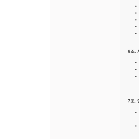
6조.
7조.