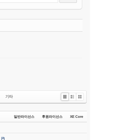
댓글
기타
List
Zine
Gallery
일반라이선스
후원라이선스
XE Core