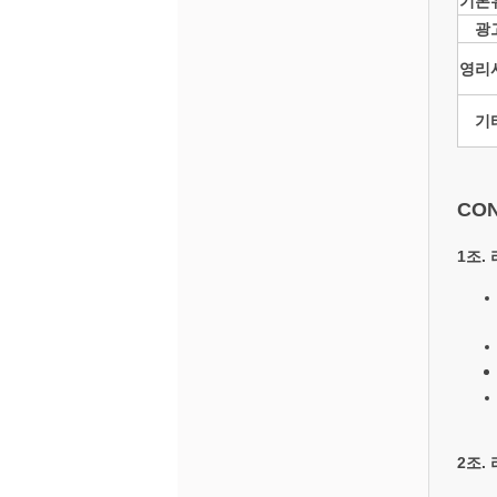
기본
광
영리
기
CO
1조.
2조.