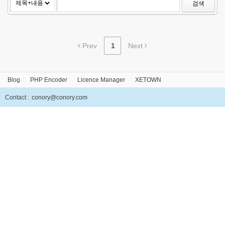
검색
Prev
1
Next
Blog
PHP Encoder
Licence Manager
XETOWN
Contact :
conory@conory.com