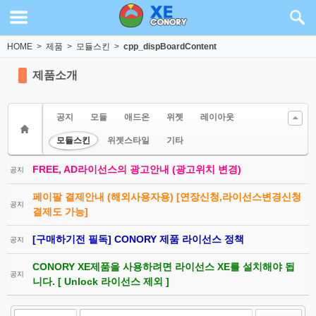
Sketchbook5, 스케치북5
Sketchbook5, 스케치북5
HOME
>
제품
>
모듈스킨
>
cpp_dispBoardContent
제품소개
공지
모듈
애드온
위젯
레이아웃
모듈스킨
위젯스타일
기타
FREE, AD라이선스의 광고안내 (광고위치 변경)
공지
페이팔 결제안내 (해외사용자용) [연장신청,라이선스변경신청
공지
결제도 가능]
[구매하기전 필독] CONORY 제품 라이선스 정책
공지
CONORY XE제품을 사용하려면 라이선스 XE를 설치해야 됩
공지
니다. [ Unlock 라이선스 제외 ]