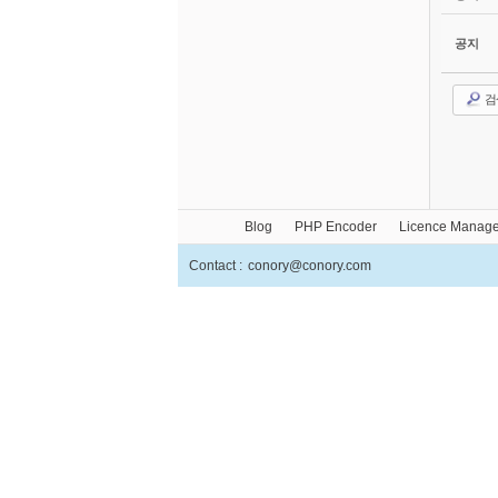
공지
검
Blog
PHP Encoder
Licence Manage
Contact :
conory@conory.com