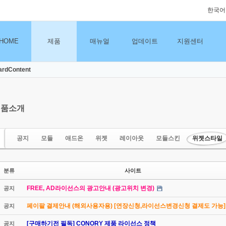
한국어
HOME
제품
매뉴얼
업데이트
지원센터
ardContent
제품소개
공지
모듈
애드온
위젯
레이아웃
모듈스킨
위젯스타일
분류
사이트
FREE, AD라이선스의 광고안내 (광고위치 변경)
공지
페이팔 결제안내 (해외사용자용) [연장신청,라이선스변경신청 결제도 가능]
공지
[구매하기전 필독] CONORY 제품 라이선스 정책
공지