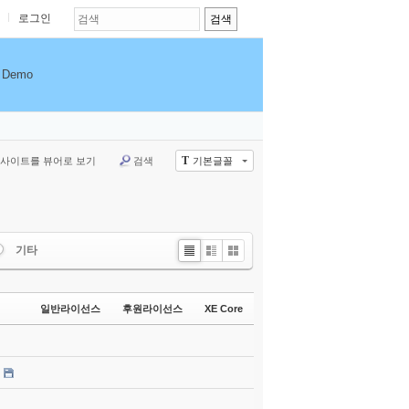
로그인
Demo
T
사이트를 뷰어로 보기
검색
기본글꼴
기타
List
Zine
Gallery
일반라이선스
후원라이선스
XE Core