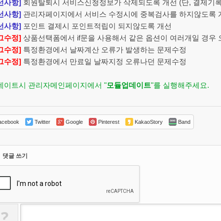
선사항
]
회원탈퇴시 서비스신청정보가 삭제되도록 개선 (단, 결제기록
선사항
]
관리자페이지에서 서비스 수정시에 중복검사를 하지않도록 
선사항
]
포인트 결제시 포인트적립이 되지않도록 개선
그수정]
상품선택폼에서 if문을 사용해서 같은 옵션이 여러개일 경우
그수정]
특정환경에서 날짜계산 오류가 발생하는 문제수정
그수정]
특정환경에서 만료일 날짜지정 오류나던 문제수정
업데이트시 관리자메인페이지에서 "
모듈업데이트
"를 실행해주세요.
cebook
Twitter
Google
Pinterest
KakaoStory
Band
댓글 쓰기
?