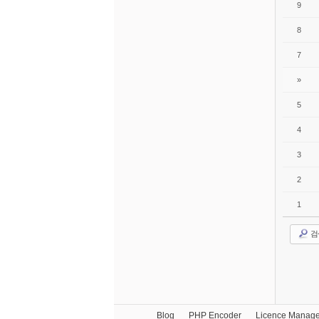
9
8
7
»
5
4
3
2
1
검
Blog
PHP Encoder
Licence Manage