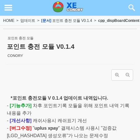
Sketchbook5, 스케치북5
Sketchbook5, 스케치북5
HOME
>
업데이트
>
[문서]
포인트 충전 모듈 V0.1.4
>
cpp_dispBoardContent
포인트 충전 모듈
포인트 충전 모듈 V0.1.4
CONORY
*포인트 충전모듈 V 0.1.4 업데이트 내역입니다.
-
[기능추가]
차후 포인트기록 모듈을 위해 포인트 내역 기록
내용을 추가
-
[개선사항
]
캐쉬사용시 캐쉬표기 개선
-
[버그수정]
"
uplus
xpay
" 결제시스템 사용시 "
검증값
[LGD_HASHDATA] 생성오류"가 나오는 문제수정