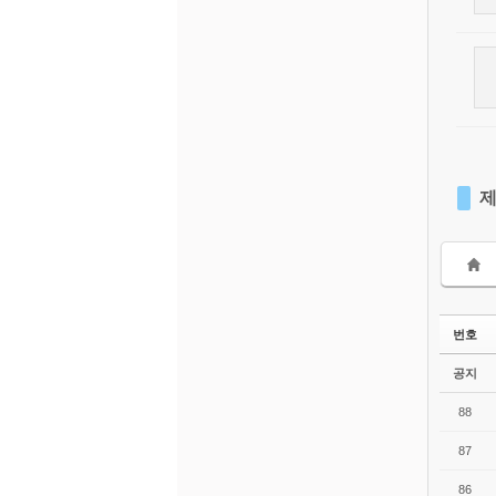
제
번호
공지
88
87
86