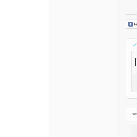
Fa
✔
Com