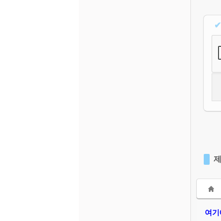
✔
제
여기