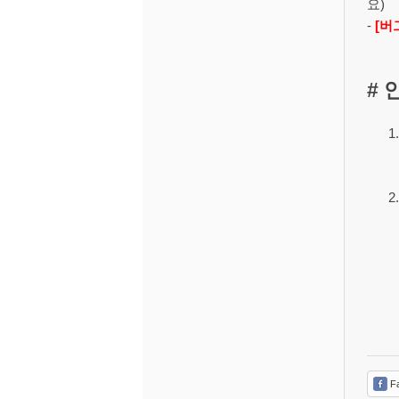
요)
-
[버
# 
Fa