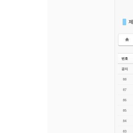
제
번호
공지
88
87
86
85
84
83