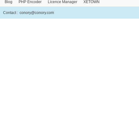
Blog
PHP Encoder
Licence Manager
XETOWN
Contact :
conory@conory.com