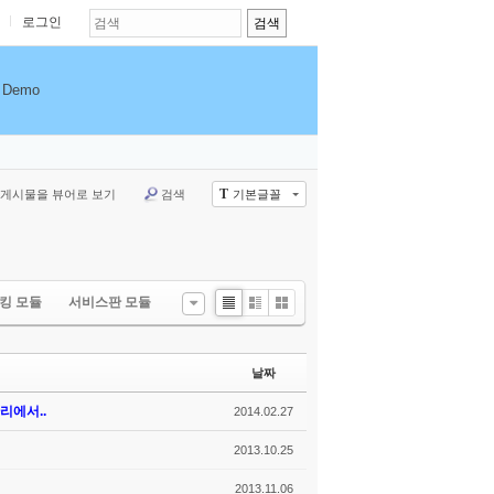
로그인
Demo
T
게시물을 뷰어로 보기
검색
기본글꼴
킹 모듈
서비스판 모듈
List
Zine
Gallery
날짜
리에서..
2014.02.27
2013.10.25
2013.11.06