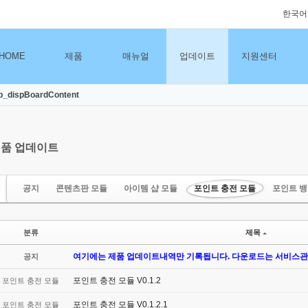
한국어
HOME
제품
매뉴얼
업데이트
지원센터
p_dispBoardContent
품 업데이트
공지
콘텐츠판 모듈
아이템 샵 모듈
포인트 충전 모듈
포인트 뱅
분류
제목
여기에는 제품 업데이트내역만 기록됩니다. 다운로드는 서비스관
공지
포인트 충전 모듈 V0.1.2
포인트 충전 모듈
포인트 충전 모듈 V0.1.2.1
포인트 충전 모듈