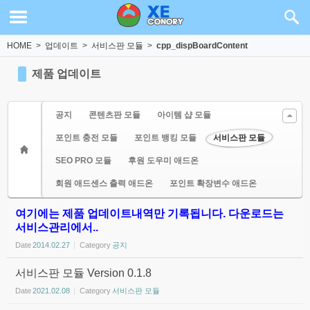
Sketchbook5, 스케치북5
Sketchbook5, 스케치북5
HOME
>
업데이트
>
서비스판 모듈
>
cpp_dispBoardContent
제품 업데이트
공지
콘텐츠판 모듈
아이템 샵 모듈
포인트 충전 모듈
포인트 뱅킹 모듈
서비스판 모듈
SEO PRO 모듈
후원 도우미 애드온
회원 애드센스 출력 애드온
포인트 확장변수 애드온
여기에는 제품 업데이트내역만 기록됩니다. 다운로드는
서비스관리에서..
Date
2014.02.27
Category
공지
서비스판 모듈 Version 0.1.8
Date
2021.02.08
Category
서비스판 모듈