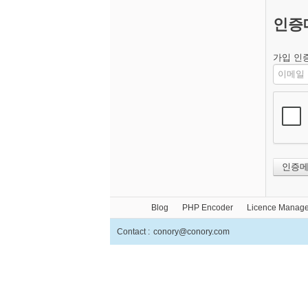
인증
가입 인증
Blog
PHP Encoder
Licence Manage
Contact :
conory@conory.com