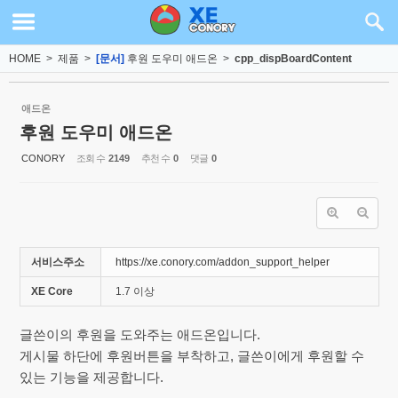
Sketchbook5, 스케치북5
Sketchbook5, 스케치북5
HOME
>
제품
>
[문서]
후원 도우미 애드온
>
cpp_dispBoardContent
애드온
후원 도우미 애드온
CONORY
조회 수
2149
추천 수
0
댓글
0
서비스주소
https://xe.conory.com/addon_support_helper
XE Core
1.7 이상
글쓴이의 후원을 도와주는 애드온입니다.
게시물 하단에 후원버튼을 부착하고, 글쓴이에게 후원할 수
있는 기능을 제공합니다.