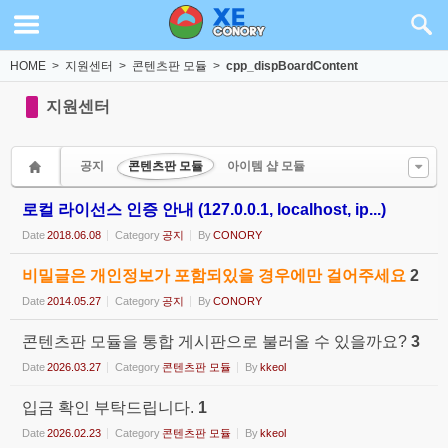
Sketchbook5, 스케치북5
Sketchbook5, 스케치북5
HOME
>
지원센터
>
콘텐츠판 모듈
>
cpp_dispBoardContent
지원센터
공지
콘텐츠판 모듈
아이템 샵 모듈
로컬 라이선스 인증 안내 (127.0.0.1, localhost, ip...)
Date
2018.06.08
Category
공지
By
CONORY
비밀글은 개인정보가 포함되있을 경우에만 걸어주세요
2
Date
2014.05.27
Category
공지
By
CONORY
콘텐츠판 모듈을 통합 게시판으로 불러올 수 있을까요?
3
Date
2026.03.27
Category
콘텐츠판 모듈
By
kkeol
입금 확인 부탁드립니다.
1
Date
2026.02.23
Category
콘텐츠판 모듈
By
kkeol