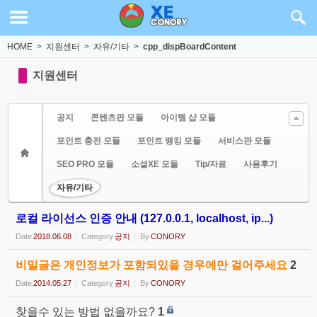
Sketchbook5, 스케치북5
Sketchbook5, 스케치북5
HOME
>
지원센터
>
자유/기타
>
cpp_dispBoardContent
지원센터
공지
콘텐츠판 모듈
아이템 샵 모듈
포인트 충전 모듈
포인트 뱅킹 모듈
서비스판 모듈
SEO PRO 모듈
소셜XE 모듈
Tip/자료
사용후기
자유/기타
로컬 라이선스 인증 안내 (127.0.0.1, localhost, ip...)
Date
2018.06.08
Category
공지
By
CONORY
비밀글은 개인정보가 포함되있을 경우에만 걸어주세요
2
Date
2014.05.27
Category
공지
By
CONORY
찾을수 있는 방법 없을까요?
1