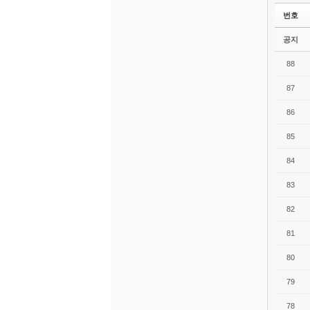
번호
공지
88
87
86
85
84
83
82
81
80
79
78